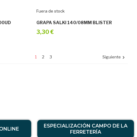
Fuera de stock
00UD
GRAPA SALKI 140/08MM BLISTER
3,30 €
1
2
3
Siguiente

ESPECIALIZACIÓN CAMPO DE LA
ONLINE
FERRETERÍA