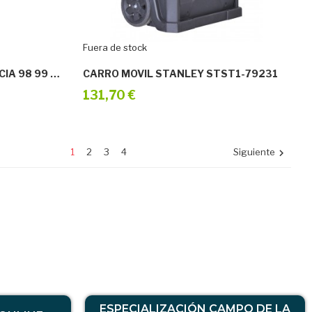
Fuera de stock
BOLSA DE HERRAMIENTA VACIA 98 99 13 LE
CARRO MOVIL STANLEY STST1-79231
131,70 €
1
2
3
4
Siguiente

ESPECIALIZACIÓN CAMPO DE LA