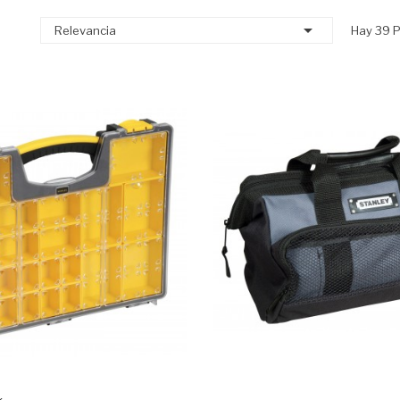

Relevancia
Hay 39 P